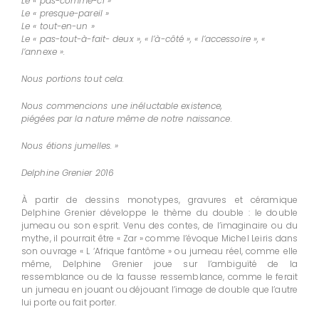
Le « pas-comme-ci »
Le « presque-pareil »
Le « tout-en-un »
Le « pas-tout-à-fait- deux », « l’à-côté », « l’accessoire », «
l’annexe ».
Nous portions tout cela.
Nous commencions une inéluctable existence,
piégées par la nature même de notre naissance.
Nous étions jumelles. »
Delphine Grenier 2016
À partir de dessins monotypes, gravures et céramique
Delphine Grenier développe le thème du double : le double
jumeau ou son esprit. Venu des contes, de l’imaginaire ou du
mythe, il pourrait être « Zar » comme l’évoque Michel Leiris dans
son ouvrage « L ‘Afrique fantôme » ou jumeau réel, comme elle
même, Delphine Grenier joue sur l’ambiguïté de la
ressemblance ou de la fausse ressemblance, comme le ferait
un jumeau en jouant ou déjouant l’image de double que l’autre
lui porte ou fait porter.