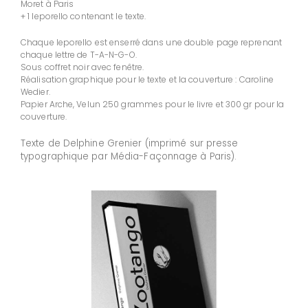
Moret à Paris
+ 1 leporello contenant le texte.
Chaque leporello est enserré dans une double page reprenant
chaque lettre de T-A-N-G-O.
Sous coffret noir avec fenêtre.
Réalisation graphique pour le texte et la couverture : Caroline
Wedier.
Papier Arche, Velun 250 grammes pour le livre et 300 gr pour la
couverture.
Texte de Delphine Grenier (imprimé sur presse
typographique par Média-Façonnage à Paris).