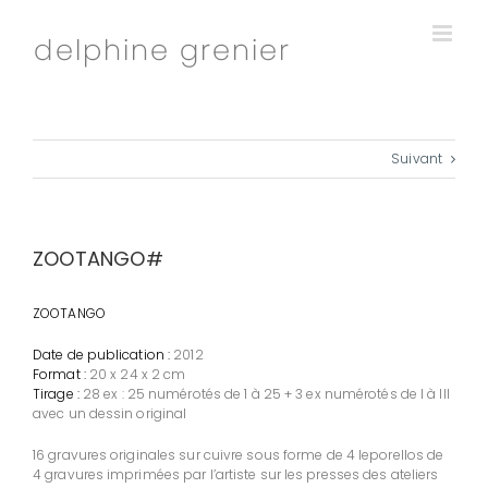
Passer
au
contenu
Suivant
ZOOTANGO#
ZOOTANGO
Date de publication :
2012
Format :
20 x 24 x 2 cm
Tirage :
28 ex : 25 numérotés de 1 à 25 + 3 ex numérotés de I à III
avec un dessin original
16 gravures originales sur cuivre sous forme de 4 leporellos de
4 gravures imprimées par l’artiste sur les presses des ateliers